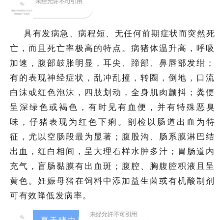
3
魏氏梭菌病
具有发病急、病程短、无任何前期症状而突然死
亡，而且死亡率极高的特点。病猪体温升高，呼吸
加速，腹部鼓胀明显，耳尖、蹄部、鼻唇部发绀；
有的表现神经症状，乱冲乱撞，转圈，倒地，口流
白沫或红色泡沫，四肢划动，全身肌肉颤抖；粪便
呈深绿色或褐色，有时见有血便，并有特殊恶臭
味，仔猪表现为红色下痢。剖检以肠道出血为特
征，尤以空肠段最为显著；腹股沟、肠系膜淋巴结
出血，红白相间，呈大理石样水肿多汁；胃肠道内
充气，盲肠黏膜有出血斑；腹腔、胸腹腔积液且呈
黄色。妊娠母猪在饲料中添加益生菌或有机酸制剂
可有效降低发病率。
4