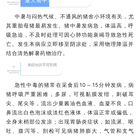
夏天猪中暑导致急性死亡
中暑与闷热气候、不通风的猪舍小环境有关，尤
其重胎母猪最易发生。猪中暑发病急，体温高，呼
吸急迫，不及时处理可因心肺功能衰竭导致急性死
亡。发生本病应立即移至阴凉处，采用物理降温并
结合清热解暑药物治疗。
5
亚硝酸盐中毒
急性中毒的猪常在采食后10～15分钟发病，病
猪呼吸严重困难，多尿，可视黏膜发绀，刺破耳
尖、尾尖等，流出少量酱油色血液、血凝不良，口
鼻流出白色泡沫或淡红色液体，体温正常或偏低，
全身末梢部位发凉；出现胃肠炎症状，如流涎、呕
吐、腹泻等。剖检可见病猪肺膨大，气管和支气