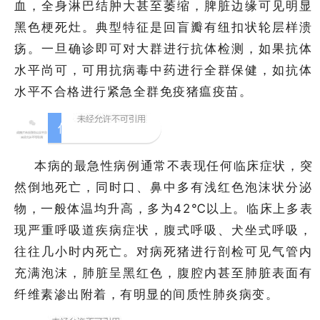
血，全身淋巴结肿大甚至萎缩，脾脏边缘可见明显
黑色梗死灶。典型特征是回盲瓣有纽扣状轮层样溃
疡。一旦确诊即可对大群进行抗体检测，如果抗体
水平尚可，可用抗病毒中药进行全群保健，如抗体
水平不合格进行紧急全群免疫猪瘟疫苗。
2
传染性胸膜肺炎
本病的最急性病例通常不表现任何临床症状，突
然倒地死亡，同时口、鼻中多有浅红色泡沫状分泌
物，一般体温均升高，多为42℃以上。临床上多表
现严重呼吸道疾病症状，腹式呼吸、犬坐式呼吸，
往往几小时内死亡。对病死猪进行剖检可见气管内
充满泡沫，肺脏呈黑红色，腹腔内甚至肺脏表面有
纤维素渗出附着，有明显的间质性肺炎病变。