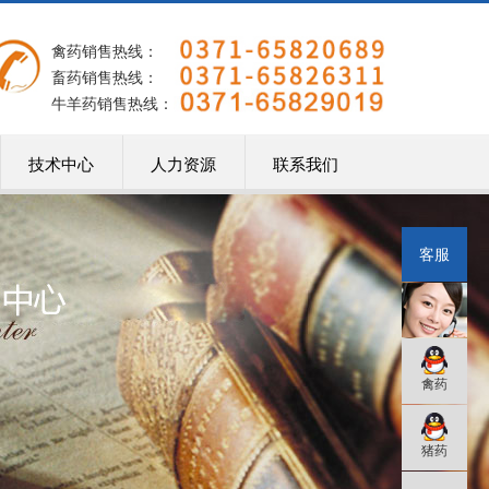
禽药销售热线：
畜药销售热线：
牛羊药销售热线：
技术中心
人力资源
联系我们
在线客服
客服
禽药
禽药
猪药
猪药