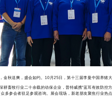
，金秋送爽，盛会如约。10月25日，第十三届李曼中国养猪
耕畜牧行业二十余载的动保企业，普特威携“蓝耳有效防控方
了众多参会者驻足参观咨询。展会现场，新老朋友聚焦行业热